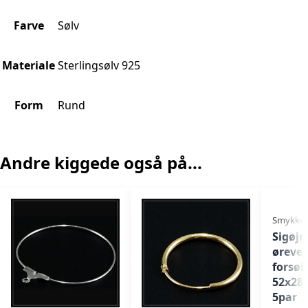
Farve
Sølv
Materiale
Sterlingsølv 925
Form
Rund
Andre kiggede også på...
Smykkede
Sigøjn
øreve
forsøl
52x28
5par