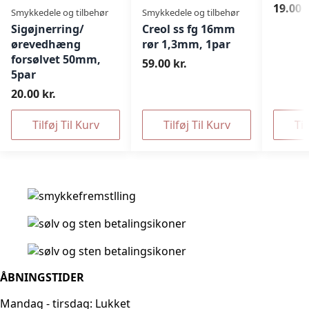
19.00 k
Smykkedele og tilbehør
Smykkedele og tilbehør
Sigøjnerring/
Creol ss fg 16mm
ørevedhæng
rør 1,3mm, 1par
forsølvet 50mm,
59.00 kr.
5par
20.00 kr.
Tilføj Til Kurv
Tilføj Til Kurv
Til
ÅBNINGSTIDER
Mandag - tirsdag: Lukket