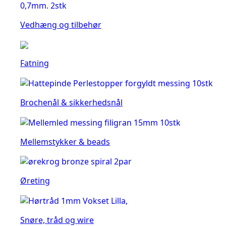
Vedhæng og tilbehør
Fatning
Brochenål & sikkerhedsnål
Mellemstykker & beads
Øreting
Snøre, tråd og wire