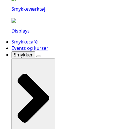
Smykkeværktøj
Displays
Smykkecafé
Events og kurser
Smykker