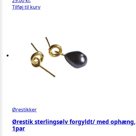
29.00
kr.
Tilføj til kurv
Ørestikker
Ørestik sterlingsølv forgyldt/ med ophæng,
1par