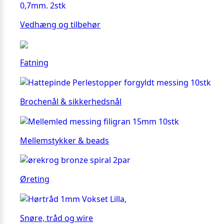
Vedhæng og tilbehør
Fatning
Brochenål & sikkerhedsnål
Mellemstykker & beads
Øreting
Snøre, tråd og wire