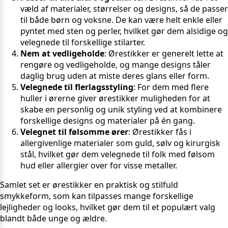
væld af materialer, størrelser og designs, så de passer
til både børn og voksne. De kan være helt enkle eller
pyntet med sten og perler, hvilket gør dem alsidige og
velegnede til forskellige stilarter.
Nem at vedligeholde
: Ørestikker er generelt lette at
rengøre og vedligeholde, og mange designs tåler
daglig brug uden at miste deres glans eller form.
Velegnede til flerlagsstyling
: For dem med flere
huller i ørerne giver ørestikker muligheden for at
skabe en personlig og unik styling ved at kombinere
forskellige designs og materialer på én gang.
Velegnet til følsomme ører
: Ørestikker fås i
allergivenlige materialer som guld, sølv og kirurgisk
stål, hvilket gør dem velegnede til folk med følsom
hud eller allergier over for visse metaller.
Samlet set er ørestikker en praktisk og stilfuld
smykkeform, som kan tilpasses mange forskellige
lejligheder og looks, hvilket gør dem til et populært valg
blandt både unge og ældre.