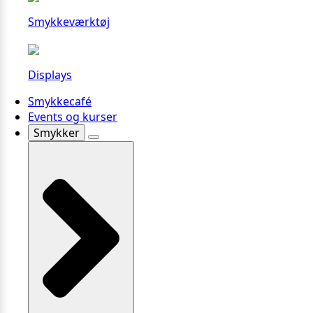
Smykkeværktøj
Displays
Smykkecafé
Events og kurser
Smykker