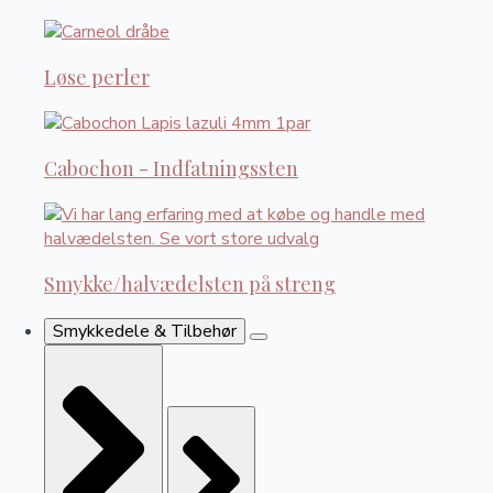
Løse perler
Cabochon - Indfatningssten
Smykke/halvædelsten på streng
Smykkedele & Tilbehør