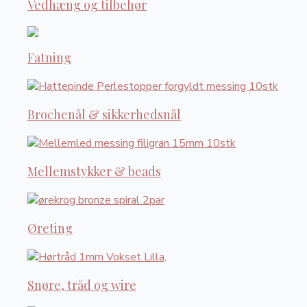
Vedhæng og tilbehør
Fatning
Brochenål & sikkerhedsnål
Mellemstykker & beads
Øreting
Snøre, tråd og wire