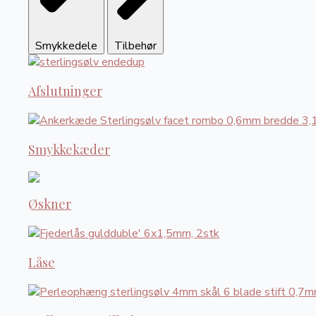
Smykkedele
Tilbehør
Afslutninger
Smykkekæder
Øskner
Låse