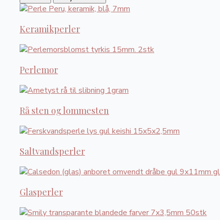
Keramikperler
Perlemor
Rå sten og lommesten
Saltvandsperler
Glasperler