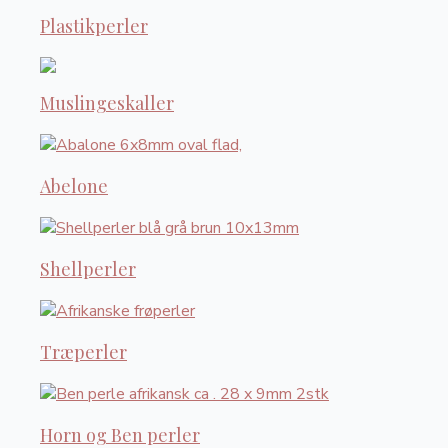
Plastikperler
Muslingeskaller
Abelone
Shellperler
Træperler
Horn og Ben perler