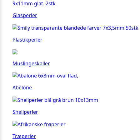
Glasperler
Plastikperler
Muslingeskaller
Abelone
Shellperler
Træperler