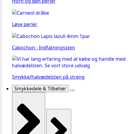
Horn og Ben perler
Løse perler
Cabochon - Indfatningssten
Smykke/halvædelsten på streng
Smykkedele & Tilbehør