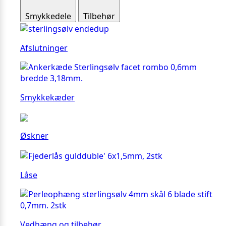
Smykkedele
Tilbehør
Afslutninger
Smykkekæder
Øskner
Låse
Vedhæng og tilbehør