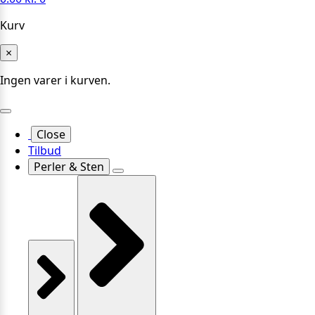
Kurv
×
Ingen varer i kurven.
Close
Tilbud
Perler & Sten