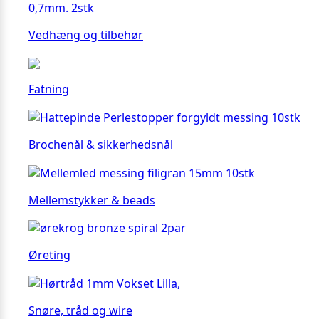
Vedhæng og tilbehør
Fatning
Brochenål & sikkerhedsnål
Mellemstykker & beads
Øreting
Snøre, tråd og wire