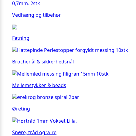
Vedhæng og tilbehør
Fatning
Brochenål & sikkerhedsnål
Mellemstykker & beads
Øreting
Snøre, tråd og wire