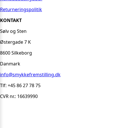
Returneringspolitik
KONTAKT
Sølv og Sten
Østergade 7 K
8600 Silkeborg
Danmark
info@smykkefremstilling.dk
Tlf: +45 86 27 78 75
CVR nr.: 16639990