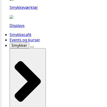
Smykkeværktøj
Displays
Smykkecafé
Events og kurser
Smykker