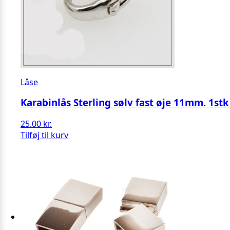
Låse
Karabinlås Sterling sølv fast øje 11mm. 1stk
25.00
kr.
Tilføj til kurv