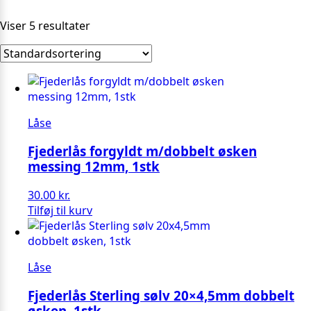
Viser 5 resultater
Låse
Fjederlås forgyldt m/dobbelt øsken
messing 12mm, 1stk
30.00
kr.
Tilføj til kurv
Låse
Fjederlås Sterling sølv 20×4,5mm dobbelt
øsken, 1stk