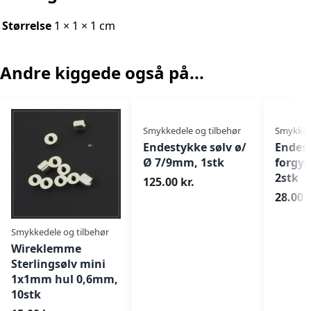
Størrelse
1 × 1 × 1 cm
Andre kiggede også på...
Smykkedele og tilbehør
Smykkede
Endestykke sølv ø/
Endest
Ø 7/9mm, 1stk
forgy
2stk
125.00 kr.
28.00 k
Smykkedele og tilbehør
Wireklemme
Sterlingsølv mini
1x1mm hul 0,6mm,
10stk