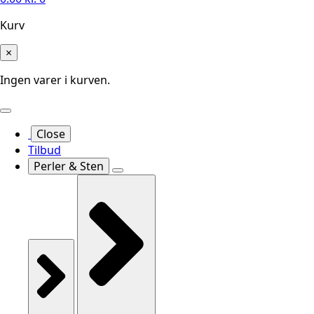
Kurv
×
Ingen varer i kurven.
Close
Tilbud
Perler & Sten