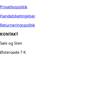
Privatlivspolitik
Handelsbetingelser
Returneringspolitik
KONTAKT
Sølv og Sten
Østergade 7 K
8600 Silkeborg
Danmark
info@smykkefremstilling.dk
Tlf: +45 86 27 78 75
CVR nr.: 16639990