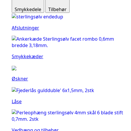
Smykkedele
Tilbehør
Afslutninger
Smykkekæder
Øskner
Låse
Vedhæng og tilbehør