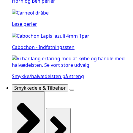
Horn og Ben perler
Løse perler
Cabochon - Indfatningssten
Smykke/halvædelsten på streng
Smykkedele & Tilbehør