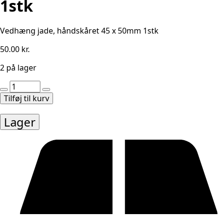
1stk
Vedhæng jade, håndskåret 45 x 50mm 1stk
50.00
kr.
2 på lager
Vedhæng
jade
Tilføj til kurv
45
x
Lager
50mm
1stk
antal