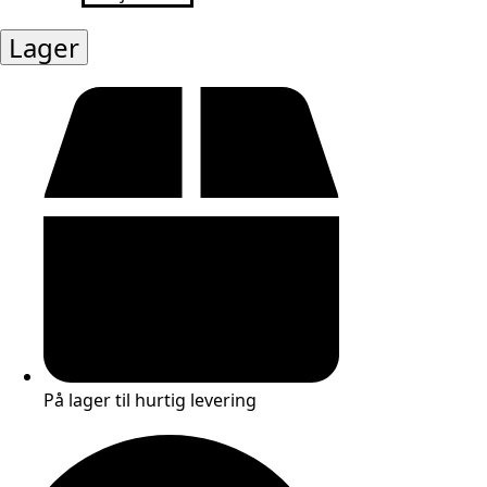
mønt
forgyldt
ca.10mm,
Lager
4stk
antal
På lager til hurtig levering