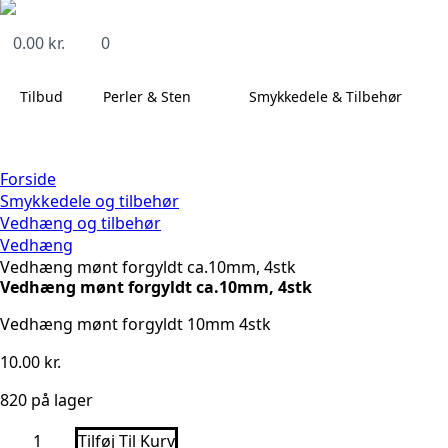
0.00
kr.
0
Tilbud
Perler & Sten
Smykkedele & Tilbehør
Forside
Smykkedele og tilbehør
Vedhæng og tilbehør
Vedhæng
Vedhæng mønt forgyldt ca.10mm, 4stk
Vedhæng mønt forgyldt ca.10mm, 4stk
Vedhæng mønt forgyldt 10mm 4stk
10.00
kr.
820 på lager
Vedhæng
Tilføj Til Kurv