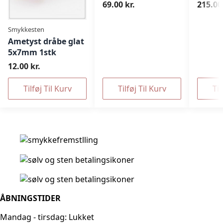
69.00 kr.
215.00 
Smykkesten
Ametyst dråbe glat
5x7mm 1stk
12.00 kr.
Tilføj Til Kurv
Tilføj Til Kurv
Til
ÅBNINGSTIDER
Mandag - tirsdag: Lukket