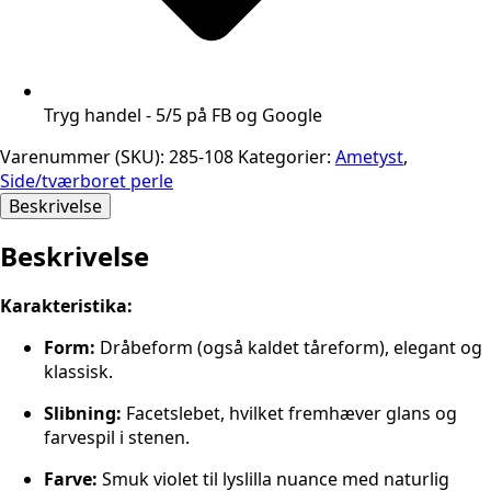
Tryg handel - 5/5 på FB og Google
Varenummer (SKU):
285-108
Kategorier:
Ametyst
,
Side/tværboret perle
Beskrivelse
Beskrivelse
Karakteristika:
Form:
Dråbeform (også kaldet tåreform), elegant og
klassisk.
Slibning:
Facetslebet, hvilket fremhæver glans og
farvespil i stenen.
Farve:
Smuk violet til lyslilla nuance med naturlig