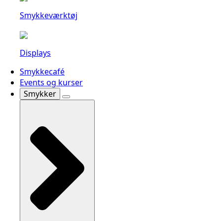
Smykkeværktøj
Displays
Smykkecafé
Events og kurser
Smykker