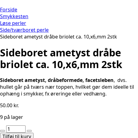
Forside
Smykkesten
Løse perler
Side/tværboret perle
Sideboret ametyst dråbe briolet ca. 10,x6,mm 2stk
Sideboret ametyst dråbe
briolet ca. 10,x6,mm 2stk
Sideboret ametyst, dråbeformede, facetsleben
, dvs.
hullet går på tværs nær toppen, hvilket gør dem ideelle til
ophæng i smykker, fx øreringe eller vedhæng.
50.00
kr.
9 på lager
Sideboret
ametyst
Tilføj til kurv