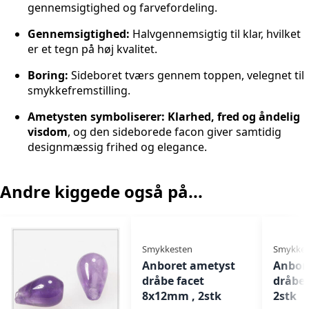
gennemsigtighed og farvefordeling.
Gennemsigtighed:
Halvgennemsigtig til klar, hvilket
er et tegn på høj kvalitet.
Boring:
Sideboret tværs gennem toppen, velegnet til
smykkefremstilling.
Ametysten symboliserer: K
larhed, fred og åndelig
visdom
, og den sideborede facon giver samtidig
designmæssig frihed og elegance.
Andre kiggede også på...
Smykkesten
Smykkes
Anboret ametyst
Anbor
dråbe facet
dråbe
8x12mm , 2stk
2stk