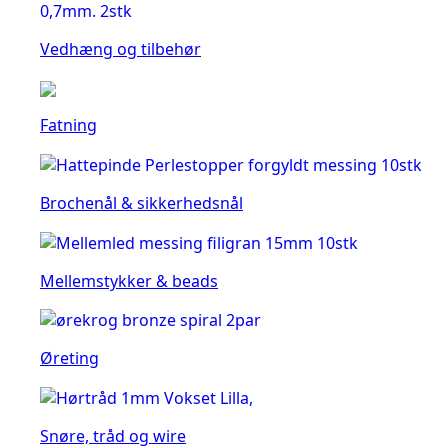
Vedhæng og tilbehør
Fatning
Brochenål & sikkerhedsnål
Mellemstykker & beads
Øreting
Snøre, tråd og wire