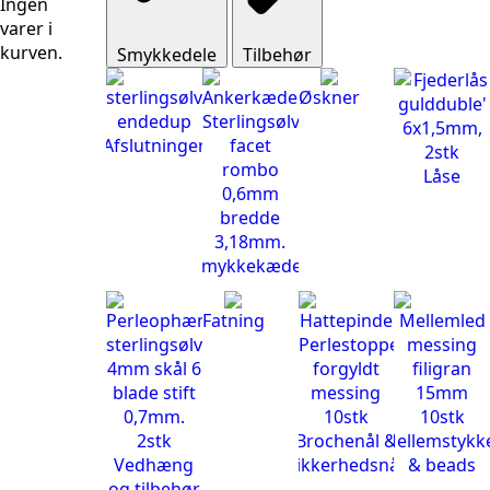
Ingen
varer i
kurven.
Smykkedele
Tilbehør
Øskner
Afslutninger
Låse
Smykkekæder
Fatning
Brochenål &
Mellemstykk
Vedhæng
sikkerhedsnål
& beads
og tilbehør