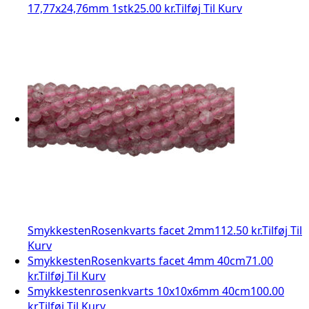
17,77x24,76mm 1stk
25.00 kr.
Tilføj Til Kurv
Smykkesten
Rosenkvarts facet 2mm
112.50 kr.
Tilføj Til
Kurv
Smykkesten
Rosenkvarts facet 4mm 40cm
71.00
kr.
Tilføj Til Kurv
Smykkesten
rosenkvarts 10x10x6mm 40cm
100.00
kr.
Tilføj Til Kurv