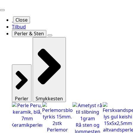
Close
Tilbud
Perler & Sten
Perler
Smykkesten
Keramikperler
Rå sten og
Perlemor
Saltvandsperl
lommesten