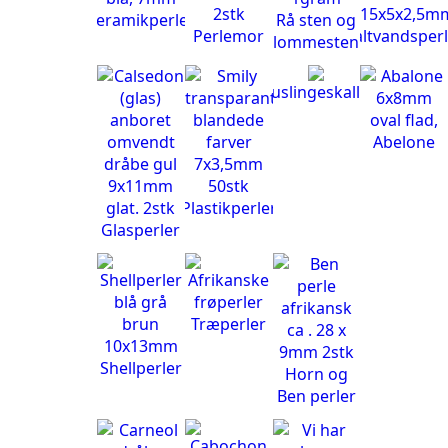
Keramikperler
Rå sten og
Perlemor
Saltvandsperl
lommesten
Muslingeskaller
Abelone
Plastikperler
Glasperler
Træperler
Shellperler
Horn og
Ben perler