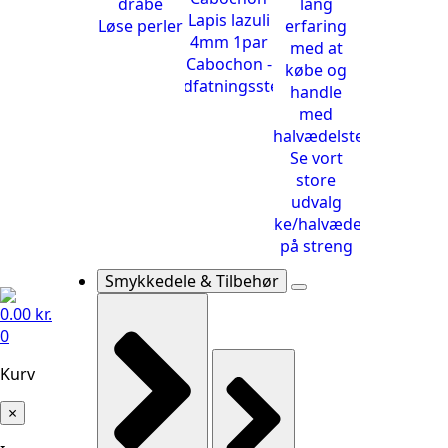
Løse perler
Cabochon -
Indfatningssten
Smykke/halvædelsten
på streng
Smykkedele & Tilbehør
0.00
kr.
0
Kurv
×