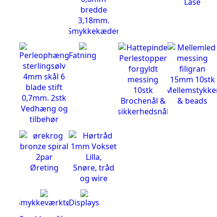
Låse
Smykkekæder
Fatning
Mellemstykke
Brochenål &
& beads
Vedhæng og
sikkerhedsnål
tilbehør
Øreting
Snøre, tråd
og wire
Smykkeværktøj
Displays