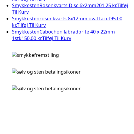
Smykkesten
Rosenkvarts Disc 6x2mm
201.25 kr.
Tilføj
Til Kurv
Smykkesten
rosenkvarts 8x12mm oval facet
95.00
kr.
Tilføj Til Kurv
Smykkesten
Cabochon labradorite 40 x 22mm
1stk
150.00 kr.
Tilføj Til Kurv