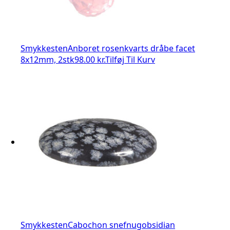
Smykkesten
Anboret rosenkvarts dråbe facet
8x12mm, 2stk
98.00 kr.
Tilføj Til Kurv
Smykkesten
Cabochon snefnugobsidian