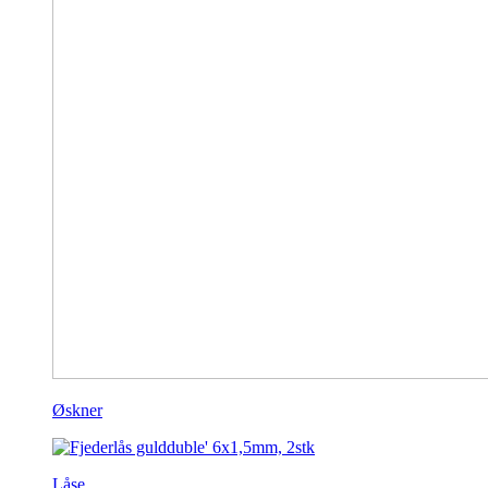
Øskner
Låse