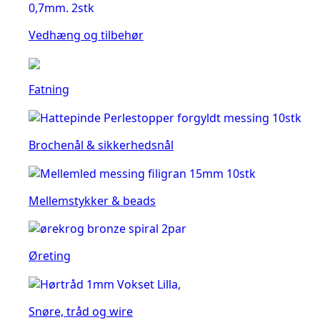
Vedhæng og tilbehør
Fatning
Brochenål & sikkerhedsnål
Mellemstykker & beads
Øreting
Snøre, tråd og wire