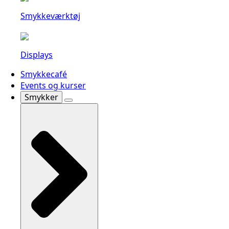
Smykkeværktøj
Displays
Smykkecafé
Events og kurser
Smykker