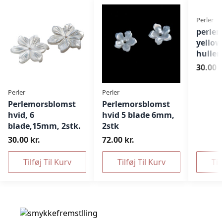
Perler
perle
yello
huller
30.00 k
Perler
Perler
Perlemorsblomst
Perlemorsblomst
hvid, 6
hvid 5 blade 6mm,
blade,15mm, 2stk.
2stk
30.00 kr.
72.00 kr.
Tilføj Til Kurv
Tilføj Til Kurv
Til