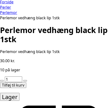
Forside
Perler
Perlemor
Perlemor vedhæng black lip 1stk
Perlemor vedhæng black lip
1stk
Perlemor vedhæng black lip 1stk
30.00
kr.
10 på lager
Perlemor
vedhæng
Tilføj til kurv
black
lip
Lager
1stk
antal