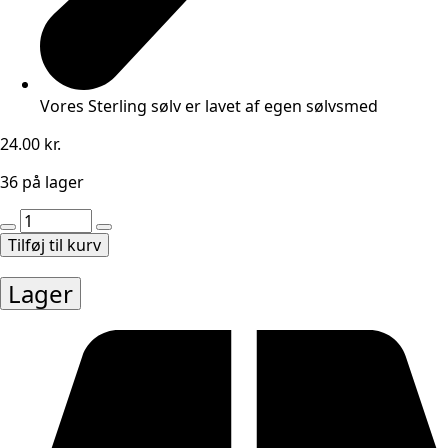
Vores Sterling sølv er lavet af egen sølvsmed
24.00
kr.
36 på lager
Perle
Karensølv
Tilføj til kurv
kantet
oval
Lager
6,5X2,8mm
4stk
antal