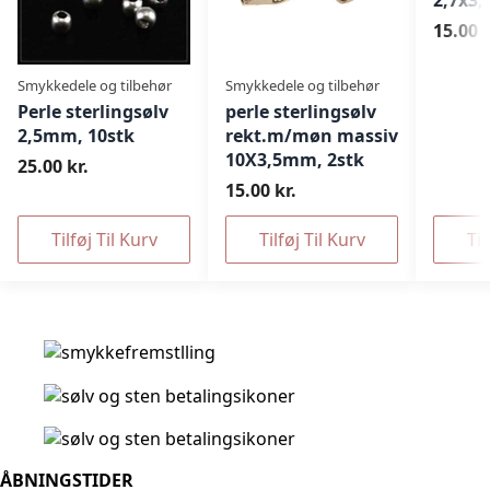
2,7x3
15.00 k
Smykkedele og tilbehør
Smykkedele og tilbehør
Perle sterlingsølv
perle sterlingsølv
2,5mm, 10stk
rekt.m/møn massiv
10X3,5mm, 2stk
25.00 kr.
15.00 kr.
Tilføj Til Kurv
Tilføj Til Kurv
Til
ÅBNINGSTIDER