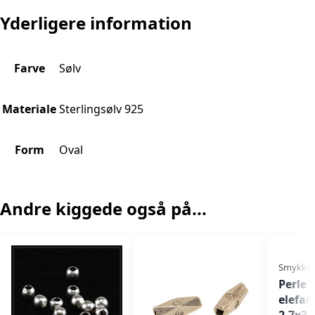
Yderligere information
Farve
Sølv
Materiale
Sterlingsølv 925
Form
Oval
Andre kiggede også på...
Smykkede
Perle 
elefan