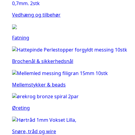
Vedhæng og tilbehør
Fatning
Brochenål & sikkerhedsnål
Mellemstykker & beads
Øreting
Snøre, tråd og wire