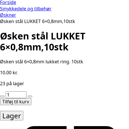
Forside
Smykkedele og tilbehør
Øskner
Øsken stål LUKKET 6×0,8mm,10stk
Øsken stål LUKKET
6×0,8mm,10stk
Øsken stål 6×0,8mm lukket ring. 10stk
10.00
kr.
23 på lager
Øsken
stål
Tilføj til kurv
LUKKET
6x0,8mm,10stk
Lager
antal