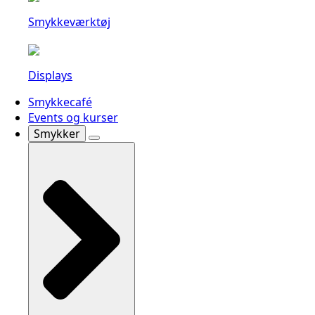
Smykkeværktøj
Displays
Smykkecafé
Events og kurser
Smykker