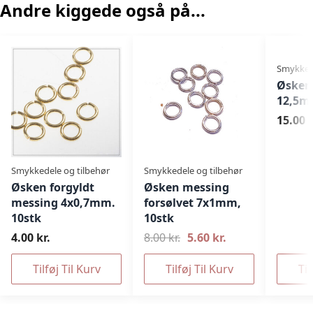
Andre kiggede også på...
Smykkede
Øsken 
12,5m
15.00 k
Smykkedele og tilbehør
Smykkedele og tilbehør
Øsken forgyldt
Øsken messing
messing 4x0,7mm.
forsølvet 7x1mm,
10stk
10stk
4.00 kr.
8.00 kr.
5.60 kr.
Tilføj Til Kurv
Tilføj Til Kurv
Til