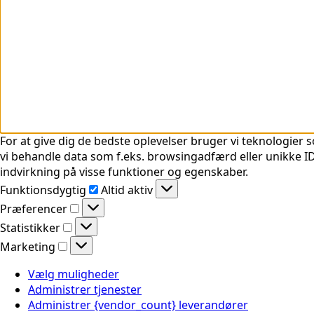
For at give dig de bedste oplevelser bruger vi teknologier s
vi behandle data som f.eks. browsingadfærd eller unikke ID'
indvirkning på visse funktioner og egenskaber.
Funktionsdygtig
Funktionsdygtig
Altid aktiv
Præferencer
Præferencer
Statistikker
Statistikker
Marketing
Marketing
Vælg muligheder
Administrer tjenester
Administrer {vendor_count} leverandører