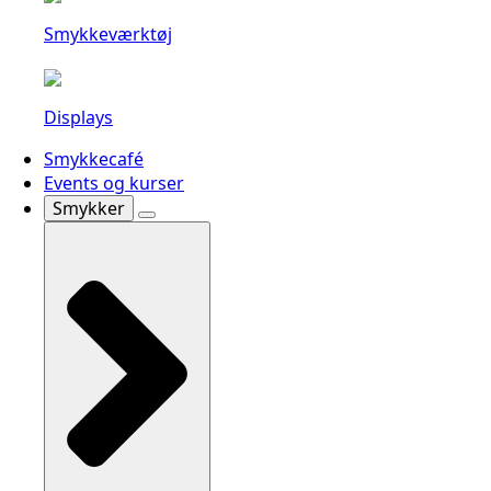
Smykkeværktøj
Displays
Smykkecafé
Events og kurser
Smykker