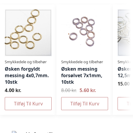
Smykkedele og tilbehør
Smykkedele og tilbehør
Smykkede
Øsken forgyldt
Øsken messing
Øsken 
messing 4x0,7mm.
forsølvet 7x1mm,
12,5m
10stk
10stk
15.00 k
4.00 kr.
8.00 kr.
5.60 kr.
Tilføj Til Kurv
Tilføj Til Kurv
Til