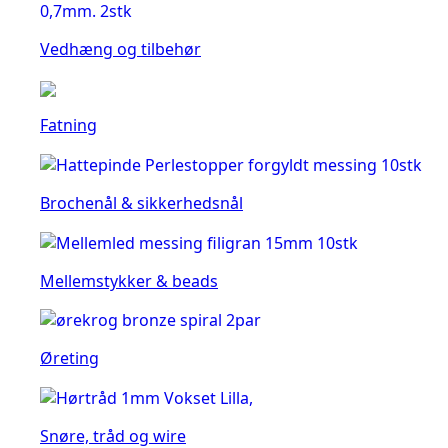
Vedhæng og tilbehør
Fatning
Brochenål & sikkerhedsnål
Mellemstykker & beads
Øreting
Snøre, tråd og wire