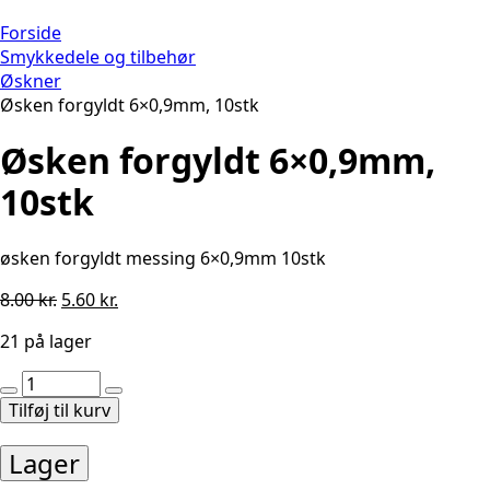
Forside
Smykkedele og tilbehør
Øskner
Øsken forgyldt 6×0,9mm, 10stk
Øsken forgyldt 6×0,9mm,
10stk
øsken forgyldt messing 6×0,9mm 10stk
Den
Den
8.00
kr.
5.60
kr.
oprindelige
aktuelle
21 på lager
pris
pris
var:
er:
Øsken
8.00 kr..
5.60 kr..
forgyldt
Tilføj til kurv
6x0,9mm,
10stk
Lager
antal