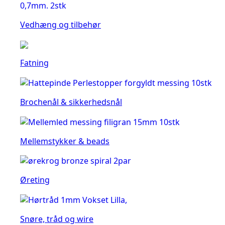
Vedhæng og tilbehør
Fatning
Brochenål & sikkerhedsnål
Mellemstykker & beads
Øreting
Snøre, tråd og wire