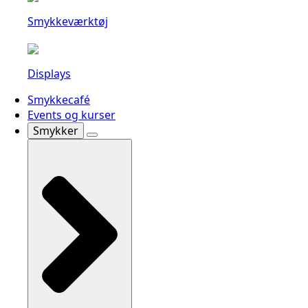
Smykkeværktøj
Displays
Smykkecafé
Events og kurser
Smykker