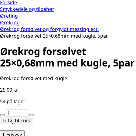
Forside
Smykkedele og tilbehør
Øreting
Ørekrog
Ørekrog forsølvet og forgyldt messing ect.
Ørekrog forsølvet 25×0,68mm med kugle, 5par
Ørekrog forsølvet
25×0,68mm med kugle, 5par
Ørekrog forsølvet med kugle
25.00
kr.
54 på lager
Ørekrog
forsølvet
Tilføj til kurv
25x0,68mm
med
Lager