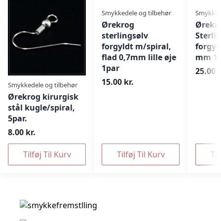
Smykkedele og tilbehør
Smykkede
Ørekrog
Ørekr
sterlingsølv
Sterli
forgyldt m/spiral,
forgyl
flad 0,7mm lille øje
mm 1p
1par
25.00 k
15.00 kr.
Smykkedele og tilbehør
Ørekrog kirurgisk
stål kugle/spiral,
5par.
8.00 kr.
Tilføj Til Kurv
Tilføj Til Kurv
Til