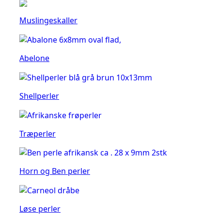
Muslingeskaller
Abelone
Shellperler
Træperler
Horn og Ben perler
Løse perler