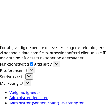
For at give dig de bedste oplevelser bruger vi teknologier s
vi behandle data som f.eks. browsingadfærd eller unikke ID'
indvirkning på visse funktioner og egenskaber.
Funktionsdygtig
Funktionsdygtig
Altid aktiv
Præferencer
Præferencer
Statistikker
Statistikker
Marketing
Marketing
Vælg muligheder
Administrer tjenester
Administrer {vendor_count} leverandører