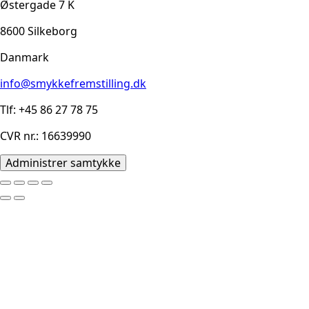
Østergade 7 K
8600 Silkeborg
Danmark
info@smykkefremstilling.dk
Tlf: +45 86 27 78 75
CVR nr.: 16639990
Administrer samtykke