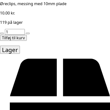
Øreclips, messing med 10mm plade
10.00
kr.
119 på lager
Øreclips,
messing
Tilføj til kurv
10mm
plade
Lager
l.fj
2par
antal