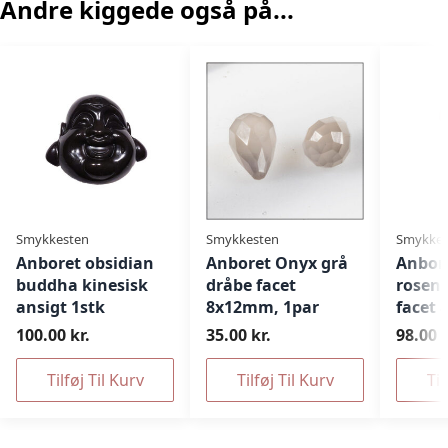
Andre kiggede også på...
Smykkesten
Smykkesten
Smykkes
Anboret obsidian
Anboret Onyx grå
Anbor
buddha kinesisk
dråbe facet
rosenk
ansigt 1stk
8x12mm, 1par
facet 
100.00 kr.
35.00 kr.
98.00 k
Tilføj Til Kurv
Tilføj Til Kurv
Til