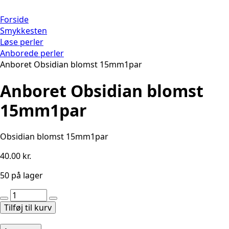
Forside
Smykkesten
Løse perler
Anborede perler
Anboret Obsidian blomst 15mm1par
Anboret Obsidian blomst
15mm1par
Obsidian blomst 15mm1par
40.00
kr.
50 på lager
Anboret
Obsidian
Tilføj til kurv
blomst
15mm1par