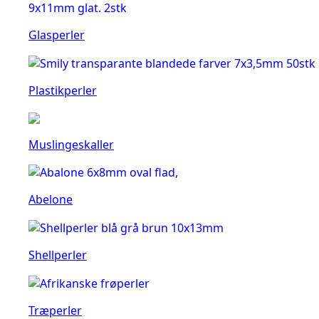
Glasperler
Plastikperler
Muslingeskaller
Abelone
Shellperler
Træperler