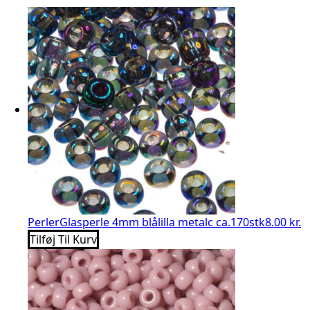
Perler
Glasperle 4mm blålilla metalc ca.170stk
8.00 kr.
Tilføj Til Kurv