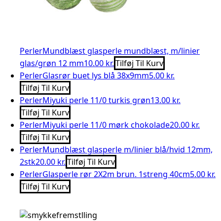
Perler
Mundblæst glasperle mundblæst, m/linier
glas/grøn 12 mm
10.00 kr.
Tilføj Til Kurv
Perler
Glasrør buet lys blå 38x9mm
5.00 kr.
Tilføj Til Kurv
Perler
Miyuki perle 11/0 turkis grøn
13.00 kr.
Tilføj Til Kurv
Perler
Miyuki perle 11/0 mørk chokolade
20.00 kr.
Tilføj Til Kurv
Perler
Mundblæst glasperle m/linier blå/hvid 12mm,
2stk
20.00 kr.
Tilføj Til Kurv
Perler
Glasperle rør 2X2m brun. 1streng 40cm
5.00 kr.
Tilføj Til Kurv