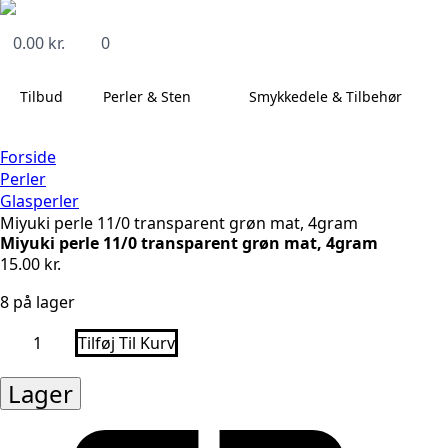
0.00
kr.
0
Tilbud
Perler & Sten
Smykkedele & Tilbehør
Forside
Perler
Glasperler
Miyuki perle 11/0 transparent grøn mat, 4gram
Miyuki perle 11/0 transparent grøn mat, 4gram
15.00
kr.
8 på lager
Miyuki
Tilføj Til Kurv
perle
11/0
transparent
Lager
grøn
mat,
4gram