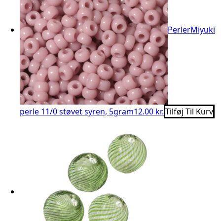
Perler
Miyuki
perle 11/0 støvet syren, 5gram
12.00 kr.
Tilføj Til Kurv