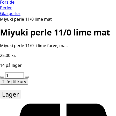
Forside
Perler
Glasperler
Miyuki perle 11/0 lime mat
Miyuki perle 11/0 lime mat
Miyuki perle 11/0 i lime farve, mat.
25.00
kr.
14 på lager
Miyuki
perle
Tilføj til kurv
11/0
lime
Lager
mat
antal