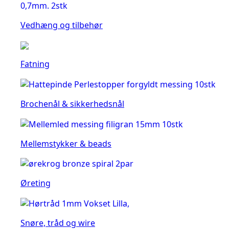
Vedhæng og tilbehør
Fatning
Brochenål & sikkerhedsnål
Mellemstykker & beads
Øreting
Snøre, tråd og wire