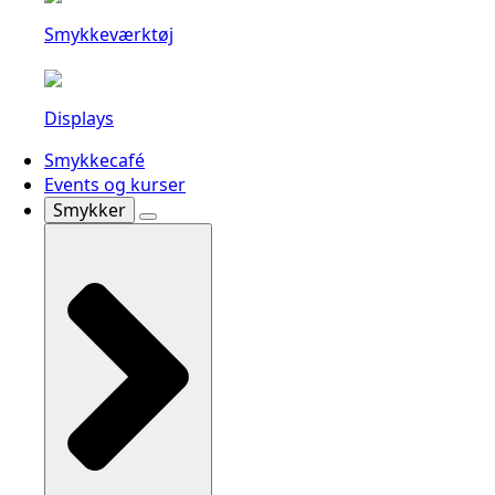
Smykkeværktøj
Displays
Smykkecafé
Events og kurser
Smykker