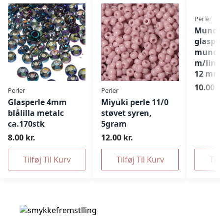
Perler
Mundb
glaspe
mundb
m/lini
12 m
10.00 k
Perler
Perler
Glasperle 4mm
Miyuki perle 11/0
blålilla metalc
støvet syren,
ca.170stk
5gram
8.00 kr.
12.00 kr.
Tilføj Til Kurv
Tilføj Til Kurv
Til