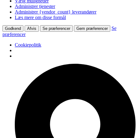
Vælg muligheder
Administrer tjenester
Administrer {vendor_count} leverandører
Læs mere om disse formål
Se
Godkend
Afvis
Se præferencer
Gem præferencer
præferencer
Cookiepolitik