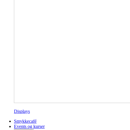
Displays
Smykkecafé
Events og kurser