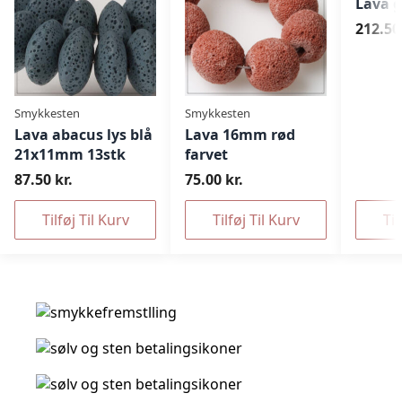
Lava 
212.50 
Smykkesten
Smykkesten
Lava abacus lys blå
Lava 16mm rød
21x11mm 13stk
farvet
87.50 kr.
75.00 kr.
Tilføj Til Kurv
Tilføj Til Kurv
Til