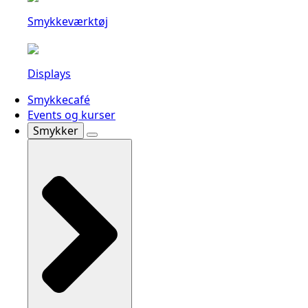
Smykkeværktøj
Displays
Smykkecafé
Events og kurser
Smykker