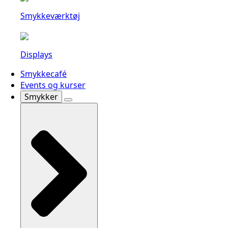
Smykkeværktøj
Displays
Smykkecafé
Events og kurser
Smykker