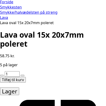
Forside
Smykkesten
Smykke/halvædelsten på streng
Lava
Lava oval 15x 20x7mm poleret
Lava oval 15x 20x7mm
poleret
58.75
kr.
5 på lager
Lava
oval
Tilføj til kurv
15x
20x7mm
Lager
poleret
antal