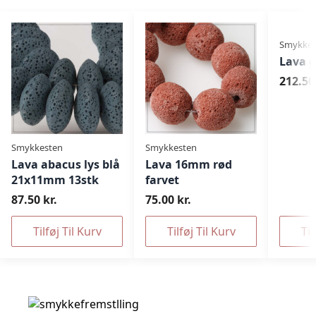
Smykkes
Lava 
212.50 
Smykkesten
Smykkesten
Lava abacus lys blå
Lava 16mm rød
21x11mm 13stk
farvet
87.50 kr.
75.00 kr.
Tilføj Til Kurv
Tilføj Til Kurv
Til