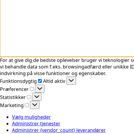
For at give dig de bedste oplevelser bruger vi teknologier s
vi behandle data som f.eks. browsingadfærd eller unikke ID'
indvirkning på visse funktioner og egenskaber.
Funktionsdygtig
Funktionsdygtig
Altid aktiv
Præferencer
Præferencer
Statistikker
Statistikker
Marketing
Marketing
Vælg muligheder
Administrer tjenester
Administrer {vendor_count} leverandører