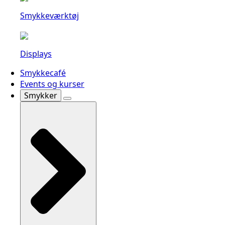
Smykkeværktøj
Displays
Smykkecafé
Events og kurser
Smykker