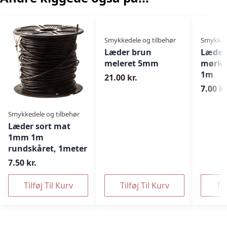
Smykkedele og tilbehør
Smykkede
Læder brun
Læder
meleret 5mm
mørk 
1m
21.00 kr.
7.00 kr
Smykkedele og tilbehør
Læder sort mat
1mm 1m
rundskåret, 1meter
7.50 kr.
Tilføj Til Kurv
Tilføj Til Kurv
Til