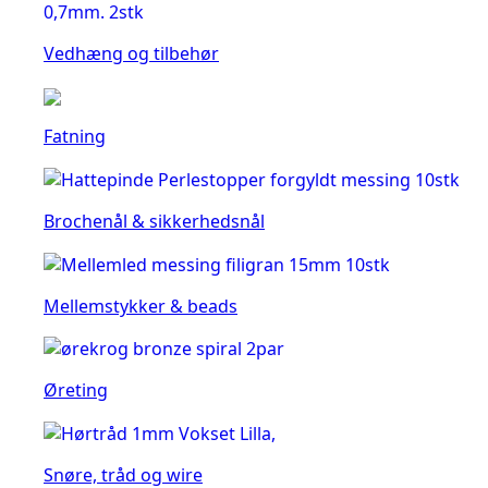
Vedhæng og tilbehør
Fatning
Brochenål & sikkerhedsnål
Mellemstykker & beads
Øreting
Snøre, tråd og wire