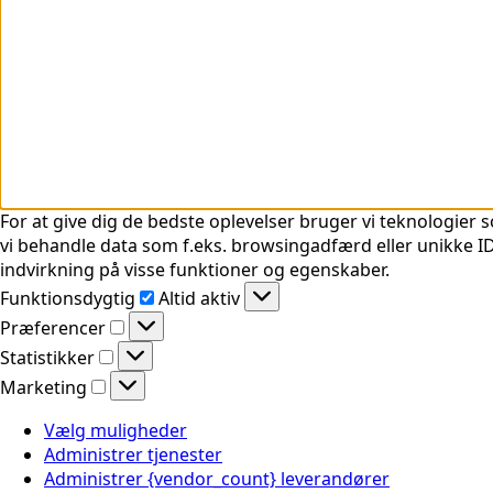
For at give dig de bedste oplevelser bruger vi teknologier s
vi behandle data som f.eks. browsingadfærd eller unikke ID'
indvirkning på visse funktioner og egenskaber.
Funktionsdygtig
Funktionsdygtig
Altid aktiv
Præferencer
Præferencer
Statistikker
Statistikker
Marketing
Marketing
Vælg muligheder
Administrer tjenester
Administrer {vendor_count} leverandører