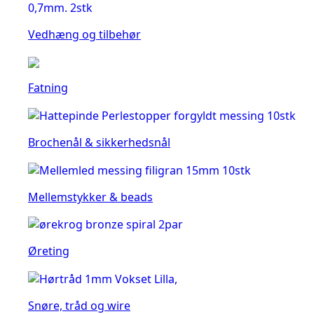
Vedhæng og tilbehør
Fatning
Brochenål & sikkerhedsnål
Mellemstykker & beads
Øreting
Snøre, tråd og wire