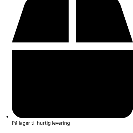
1stk
antal
På lager til hurtig levering