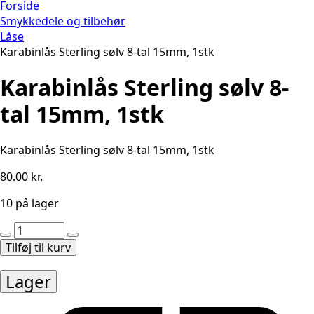
Forside
Smykkedele og tilbehør
Låse
Karabinlås Sterling sølv 8-tal 15mm, 1stk
Karabinlås Sterling sølv 8-
tal 15mm, 1stk
Karabinlås Sterling sølv 8-tal 15mm, 1stk
80.00
kr.
10 på lager
Karabinlås
Sterling
Tilføj til kurv
sølv
8-
Lager
tal
15mm,