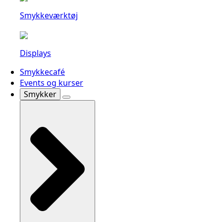
Smykkeværktøj
Displays
Smykkecafé
Events og kurser
Smykker