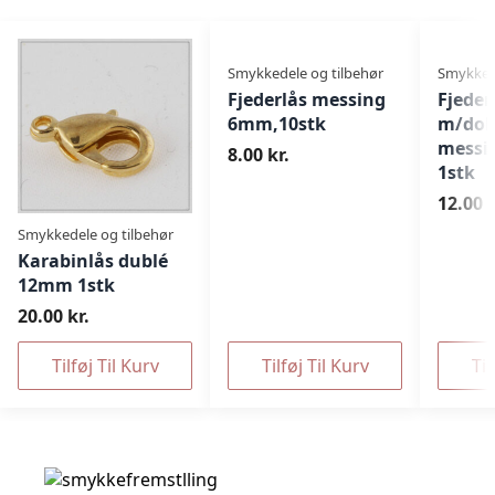
Smykkedele og tilbehør
Smykkede
Fjederlås messing
Fjeder
6mm,10stk
m/dob
messi
8.00 kr.
1stk
12.00 k
Smykkedele og tilbehør
Karabinlås dublé
12mm 1stk
20.00 kr.
Tilføj Til Kurv
Tilføj Til Kurv
Til