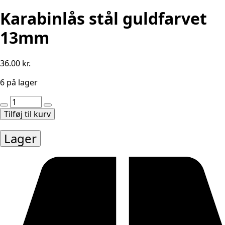
Karabinlås stål guldfarvet
13mm
36.00
kr.
6 på lager
Karabinlås
stål
Tilføj til kurv
guldfarvet
13mm
Lager
antal