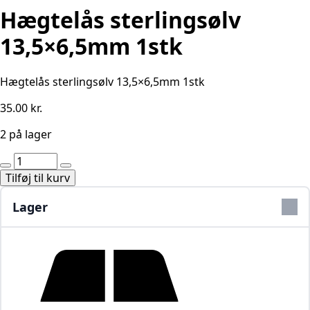
Hægtelås sterlingsølv
13,5×6,5mm 1stk
Hægtelås sterlingsølv 13,5×6,5mm 1stk
35.00
kr.
2 på lager
Hægtelås
sterlingsølv
Tilføj til kurv
13,5x6,5mm
1stk
Lager
antal