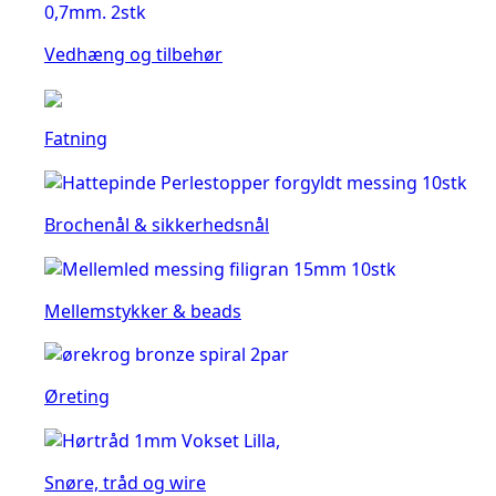
Vedhæng og tilbehør
Fatning
Brochenål & sikkerhedsnål
Mellemstykker & beads
Øreting
Snøre, tråd og wire