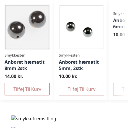
Smykkes
Anbor
6mm 2
10.00 k
Smykkesten
Smykkesten
Anboret hæmatit
Anboret hæmatit
8mm 2stk
5mm, 2stk
14.00 kr.
10.00 kr.
Tilføj Til Kurv
Tilføj Til Kurv
Til