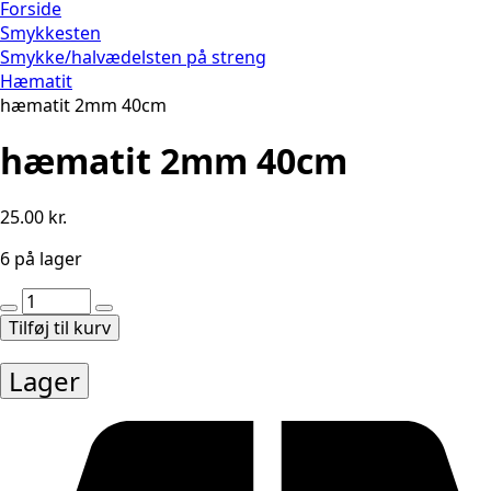
Forside
Smykkesten
Smykke/halvædelsten på streng
Hæmatit
hæmatit 2mm 40cm
hæmatit 2mm 40cm
25.00
kr.
6 på lager
hæmatit
2mm
Tilføj til kurv
40cm
antal
Lager