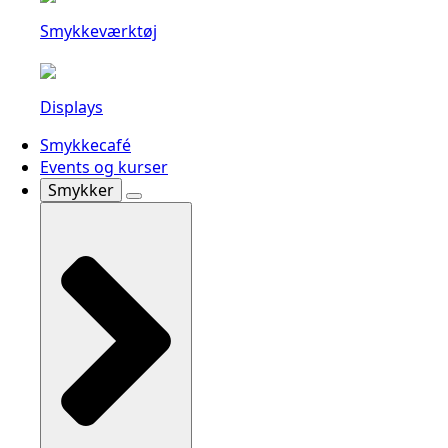
Smykkeværktøj
Displays
Smykkecafé
Events og kurser
Smykker