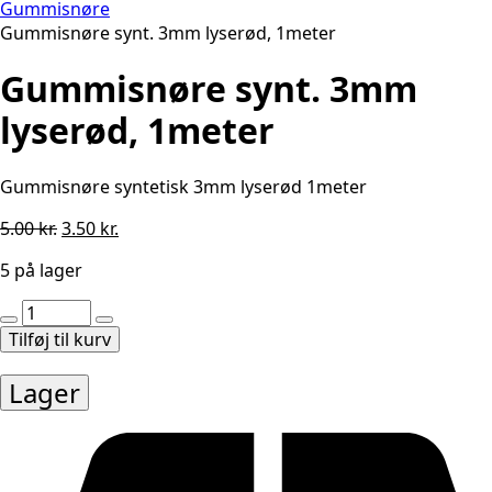
Gummisnøre
Gummisnøre synt. 3mm lyserød, 1meter
Gummisnøre synt. 3mm
lyserød, 1meter
Gummisnøre syntetisk 3mm lyserød 1meter
Den
Den
5.00
kr.
3.50
kr.
oprindelige
aktuelle
5 på lager
pris
pris
var:
er:
Gummisnøre
5.00 kr..
3.50 kr..
synt.
Tilføj til kurv
3mm
lyserød,
Lager
1meter
antal