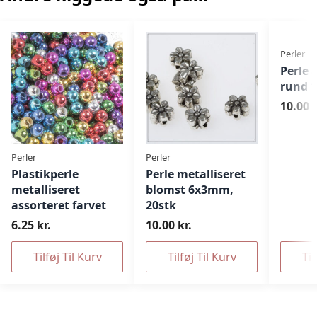
Perler
Perle 
rund 
10.00 k
Perler
Perler
Plastikperle
Perle metalliseret
metalliseret
blomst 6x3mm,
assorteret farvet
20stk
6.25 kr.
10.00 kr.
Tilføj Til Kurv
Tilføj Til Kurv
Til