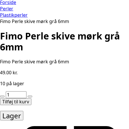
Forside
Perler
Plastikperler
Fimo Perle skive mørk grå 6mm
Fimo Perle skive mørk grå
6mm
Fimo Perle skive mørk grå 6mm
49.00
kr.
10 på lager
Fimo
Perle
Tilføj til kurv
skive
mørk
Lager
grå
6mm