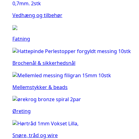
Vedhæng og tilbehør
Fatning
Brochenål & sikkerhedsnål
Mellemstykker & beads
Øreting
Snøre, tråd og wire