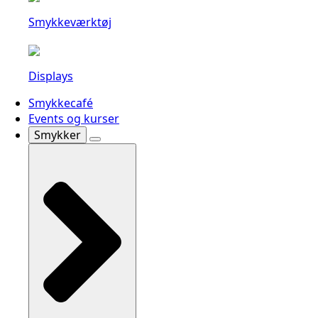
Smykkeværktøj
Displays
Smykkecafé
Events og kurser
Smykker