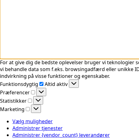
For at give dig de bedste oplevelser bruger vi teknologier s
vi behandle data som f.eks. browsingadfærd eller unikke ID'
indvirkning på visse funktioner og egenskaber.
Funktionsdygtig
Funktionsdygtig
Altid aktiv
Præferencer
Præferencer
Statistikker
Statistikker
Marketing
Marketing
Vælg muligheder
Administrer tjenester
Administrer {vendor_count} leverandører