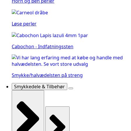
Horn og Ben perler
Løse perler
Cabochon - Indfatningssten
Smykke/halvædelsten på streng
Smykkedele & Tilbehør