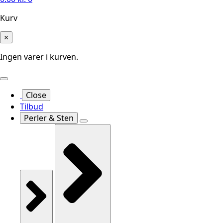
Kurv
×
Ingen varer i kurven.
Close
Tilbud
Perler & Sten