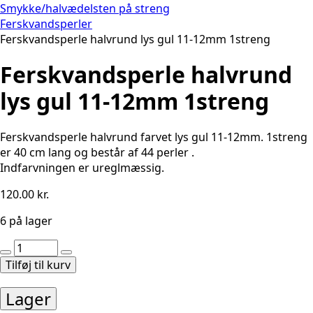
Smykke/halvædelsten på streng
Ferskvandsperler
Ferskvandsperle halvrund lys gul 11-12mm 1streng
Ferskvandsperle halvrund
lys gul 11-12mm 1streng
Ferskvandsperle halvrund farvet lys gul 11-12mm. 1streng
er 40 cm lang og består af 44 perler .
Indfarvningen er ureglmæssig.
120.00
kr.
6 på lager
Ferskvandsperle
halvrund
Tilføj til kurv
lys
gul
Lager
11-