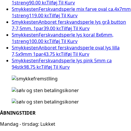
1streng
90.00 kr.
Tilføj Til Kurv
Smykkesten
Ferskvandsperle mix farve oval ca.4x7mm
1streng
119.00 kr.
Tilføj Til Kurv
Smykkesten
Anboret ferskvandsperle lys grå button
7-7,5mm. 1par
39.00 kr.
Tilføj Til Kurv
Smykkesten
Ferskvandsperle lys koral 8x6mm,
1streng
100.00 kr.
Tilføj Til Kurv
Smykkesten
Anboret ferskvandsperle oval lys lilla
7,5x9mm 1par
43.75 kr.
Tilføj Til Kurv
Smykkesten
Ferskvandsperle lys pink 5mm ca
94stk
98.75 kr.
Tilføj Til Kurv
ÅBNINGSTIDER
Mandag - tirsdag: Lukket