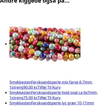
Andre kiggede også på...
Smykkesten
Ferskvandsperle mix farve 6-7mm,
1streng
90.00 kr.
Tilføj Til Kurv
Smykkesten
Ferskvandsperle hvid oval ca 6x7mm,
1streng
75.00 kr.
Tilføj Til Kurv
Smykkesten
Ferskvandsperle lys grøn 10-11mm