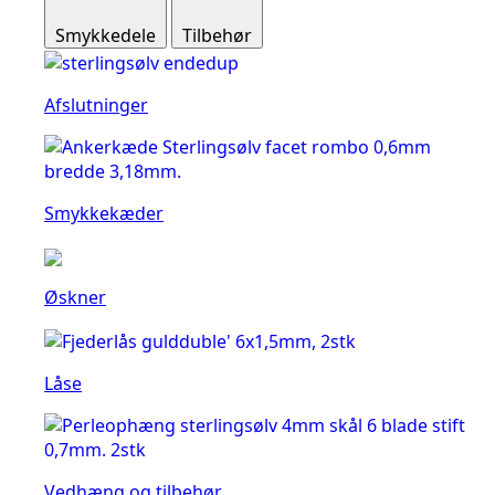
Smykkedele
Tilbehør
Afslutninger
Smykkekæder
Øskner
Låse
Vedhæng og tilbehør