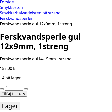
Forside
Smykkesten
Smykke/halvædelsten på streng
Ferskvandsperler
Ferskvandsperle gul 12x9mm, 1streng
Ferskvandsperle gul
12x9mm, 1streng
Ferskvandsperle gul14-15mm 1streng
155.00
kr.
14 på lager
Ferskvandsperle
gul
Tilføj til kurv
12x9mm,
1streng
Lager
antal