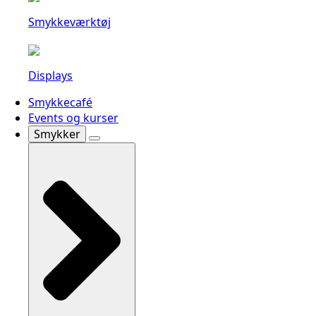
Smykkeværktøj
Displays
Smykkecafé
Events og kurser
Smykker