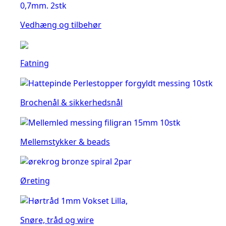
Vedhæng og tilbehør
Fatning
Brochenål & sikkerhedsnål
Mellemstykker & beads
Øreting
Snøre, tråd og wire