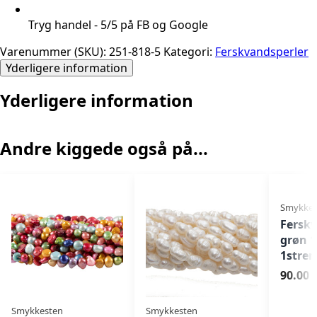
Tryg handel - 5/5 på FB og Google
Varenummer (SKU):
251-818-5
Kategori:
Ferskvandsperler
Yderligere information
Yderligere information
Andre kiggede også på...
Smykkes
Ferskv
grøn 
1stre
90.00 k
Smykkesten
Smykkesten