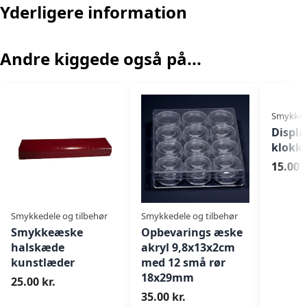
Yderligere information
Andre kiggede også på...
Smykkede
Displa
klokke
15.00 k
Smykkedele og tilbehør
Smykkedele og tilbehør
Smykkeæske
Opbevarings æske
halskæde
akryl 9,8x13x2cm
kunstlæder
med 12 små rør
18x29mm
25.00 kr.
35.00 kr.