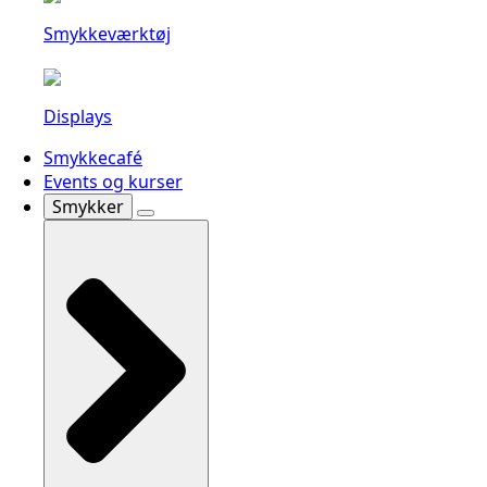
Smykkeværktøj
Displays
Smykkecafé
Events og kurser
Smykker