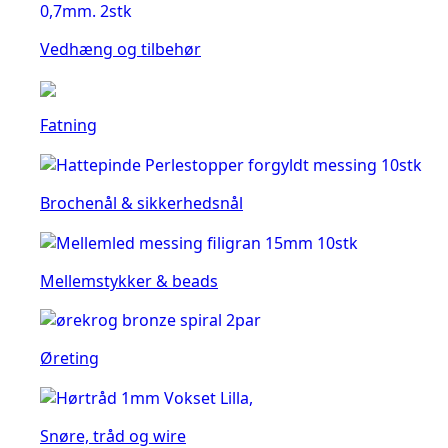
Vedhæng og tilbehør
Fatning
Brochenål & sikkerhedsnål
Mellemstykker & beads
Øreting
Snøre, tråd og wire