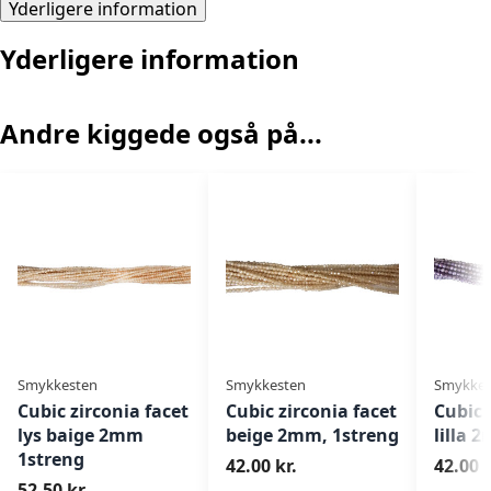
Yderligere information
Yderligere information
Andre kiggede også på...
Smykkesten
Smykkesten
Smykkes
Cubic zirconia facet
Cubic zirconia facet
Cubic 
lys baige 2mm
beige 2mm, 1streng
lilla 
1streng
42.00 kr.
42.00 k
52.50 kr.