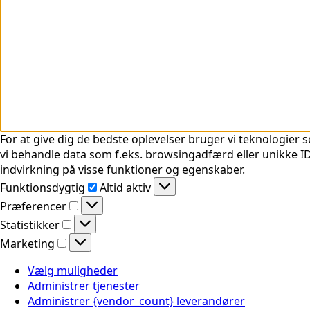
For at give dig de bedste oplevelser bruger vi teknologier s
vi behandle data som f.eks. browsingadfærd eller unikke ID'
indvirkning på visse funktioner og egenskaber.
Funktionsdygtig
Funktionsdygtig
Altid aktiv
Præferencer
Præferencer
Statistikker
Statistikker
Marketing
Marketing
Vælg muligheder
Administrer tjenester
Administrer {vendor_count} leverandører