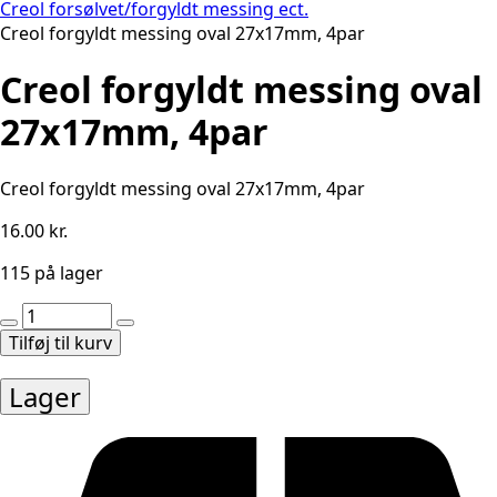
Creol forsølvet/forgyldt messing ect.
Creol forgyldt messing oval 27x17mm, 4par
Creol forgyldt messing oval
27x17mm, 4par
Creol forgyldt messing oval 27x17mm, 4par
16.00
kr.
115 på lager
Creol
forgyldt
Tilføj til kurv
messing
oval
Lager
27x17mm,
4par
antal