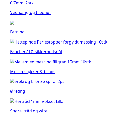
Vedhæng og tilbehør
Fatning
Brochenål & sikkerhedsnål
Mellemstykker & beads
Øreting
Snøre, tråd og wire