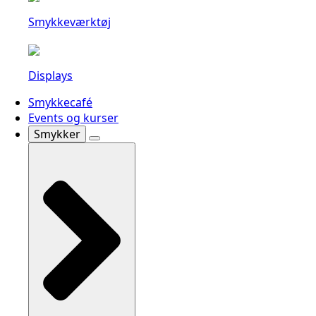
Smykkeværktøj
Displays
Smykkecafé
Events og kurser
Smykker