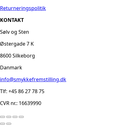
Returneringspolitik
KONTAKT
Sølv og Sten
Østergade 7 K
8600 Silkeborg
Danmark
info@smykkefremstilling.dk
Tlf: +45 86 27 78 75
CVR nr.: 16639990