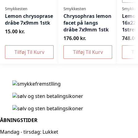
Smykkesten
Smykkesten
Smykkes
Lemon chrysoprase
Chrysophras lemon
Lemon
dråbe 7x9mm 1stk
facet på langs
16x22
dråbe 7x9mm 1stk
1stre
15.00 kr.
176.00 kr.
748.00 
Tilføj Til Kurv
Tilføj Til Kurv
Til
ÅBNINGSTIDER
Mandag - tirsdag: Lukket