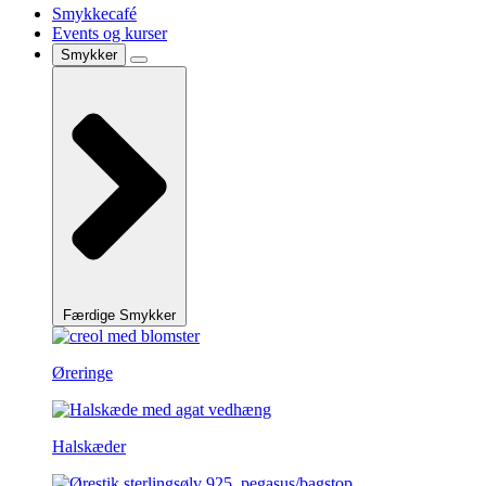
Smykkecafé
Events og kurser
Smykker
Færdige Smykker
Øreringe
Halskæder