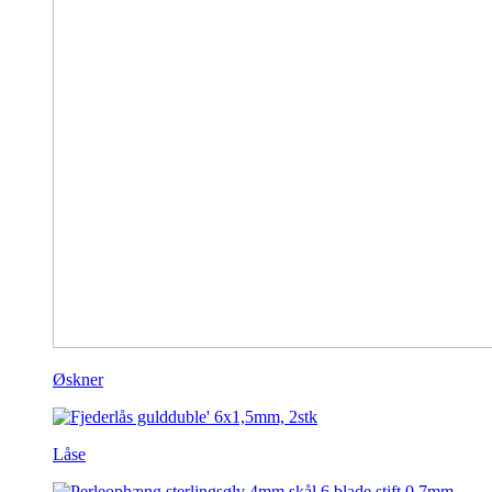
Øskner
Låse