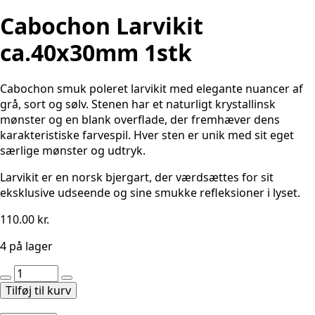
Cabochon Larvikit
ca.40x30mm 1stk
Cabochon smuk poleret larvikit med elegante nuancer af
grå, sort og sølv. Stenen har et naturligt krystallinsk
mønster og en blank overflade, der fremhæver dens
karakteristiske farvespil. Hver sten er unik med sit eget
særlige mønster og udtryk.
Larvikit er en norsk bjergart, der værdsættes for sit
eksklusive udseende og sine smukke refleksioner i lyset.
110.00
kr.
4 på lager
Cabochon
Larvikit
Tilføj til kurv
ca.40x30mm